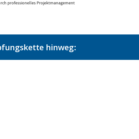
rch professionelles Projektmanagement
pfungskette hinweg:
liegt
Die
ThermoFusion GmbH
hat
Darauf
Fertigungstechnologien und -prozesse
 und
entwickelt, die erstmals eine maschinelle,
voll automatisierte Herstellung von