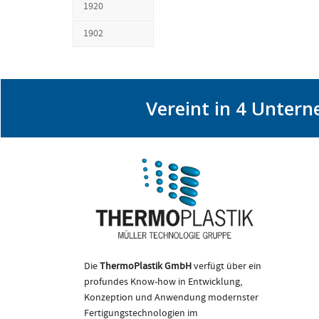
1920
1902
Vereint in 4 Unter
Als Spez
Die
ThermoPlastik GmbH
verfügt über ein
Mul
profundes Know-how in Entwicklung,
die
kunstst
Konzeption und Anwendung modernster
ihrer g
Fertigungstechnologien im