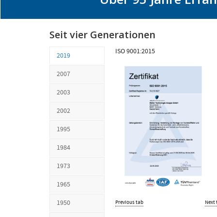
Seit vier Generationen
ISO 9001:2015
2019
2007
2003
2002
1995
1984
1973
1965
Previous tab
Next 
1950