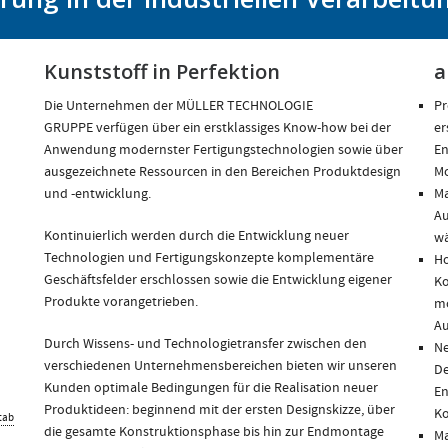
Kunststoff in Perfektion
a
Die Unternehmen der MÜLLER TECHNOLOGIE
Pr
GRUPPE verfügen über ein erstklassiges Know-how bei der
er
Anwendung modernster Fertigungstechnologien sowie über
En
ausgezeichnete Ressourcen in den Bereichen Produktdesign
M
und -entwicklung.
Ma
Au
Kontinuierlich werden durch die Entwicklung neuer
wä
Technologien und Fertigungskonzepte komplementäre
Ho
Geschäftsfelder erschlossen sowie die Entwicklung eigener
Ko
Produkte vorangetrieben.
mo
Au
Durch Wissens- und Technologietransfer zwischen den
Ne
verschiedenen Unternehmensbereichen bieten wir unseren
De
Kunden optimale Bedingungen für die Realisation neuer
En
Produktideen: beginnend mit der ersten Designskizze, über
K
tab
die gesamte Konstruktionsphase bis hin zur Endmontage
Ma