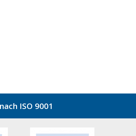
Carbon-Bauteilen ermöglichen.
eering
Faserverstärkte Composit-Bauteile
eröffnen mit ihrem außergewöhnlichen
 Lage,
Verhältnis von Gewicht und Festigkeit
neue Möglichkeiten bei Funktionalität und
nend mit
Design von Bauteilen im Automobil- und
gesamte
Luftfahrtbereich sowie erhebliche
Energieeinsparpotenziale.
www.ThermoFusion.de
t nach ISO 9001