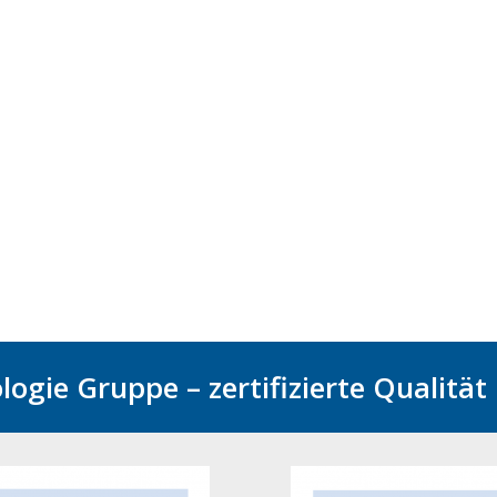
Typware bis hin zum Mahlgut.
Systembaugruppen für die
Luftfahrtindustrie mit der
SkyEngin
ti-Kunststoff.de
GMBH
spezialisiert.
Die
SkyEngineering GMBH
ist in der
Produktideen unter optimalen
Bedingungen zu realisieren: begin
der ersten Designskizze über die 
Konstruktionsphase bis hin zur
Endmontage der Serienprodukte.
www.Sky-Engineering.de
logie Gruppe – zertifizierte Qualitä