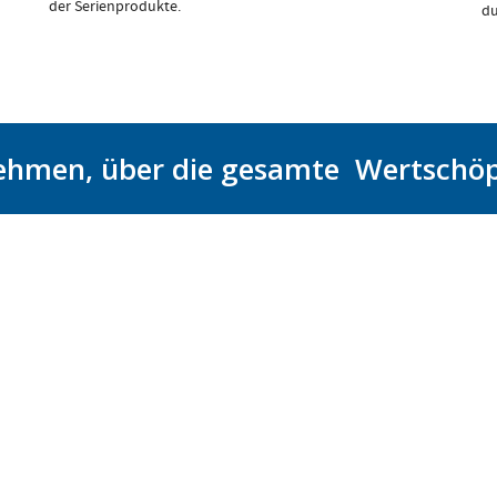
der Serienprodukte.
du
nehmen, über die gesamte Wertschö
ialist für Werkstoffe deckt
Der Bereich Kabineninterieur unter
den Bedarf der
tiKunststoff GmbH
ganz besonderen Anforderungen. 
offverarbeitenden Industrie mit
haben wir uns mit der Entwicklung
esamten Anwendungsvielfalt ab:
Produktion von Bauteilen und